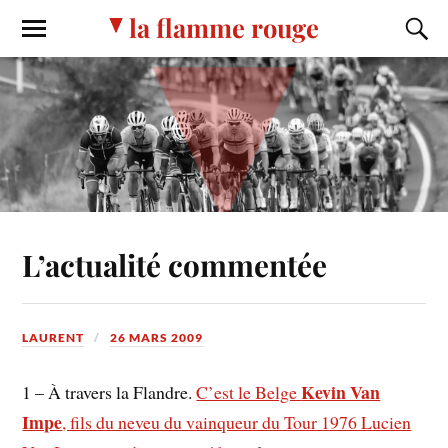
la flamme rouge
L’actualité commentée
LAURENT
26 MARS 2009
Kevin Van
1 – À travers la Flandre.
C’est le Belge
Impe
, fils du neveu du vainqueur du Tour 1976 Lucien