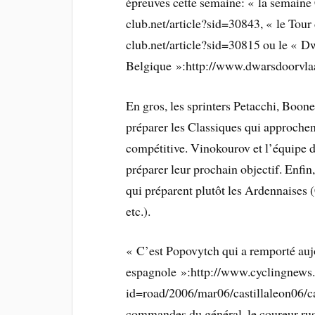
épreuves cette semaine: « la semaine 
club.net/article?sid=30843, « le Tou
club.net/article?sid=30815 ou le « 
Belgique »:http://www.dwarsdoorvla
En gros, les sprinters Petacchi, Boo
préparer les Classiques qui approchen
compétitive. Vinokourov et l’équipe 
préparer leur prochain objectif. Enfin,
qui préparent plutôt les Ardennaises 
etc.).
« C’est Popovytch qui a remporté auj
espagnole »:http://www.cyclingnews
id=road/2006/mar06/castillaleon06/cas
commandes du général, le coureur russ