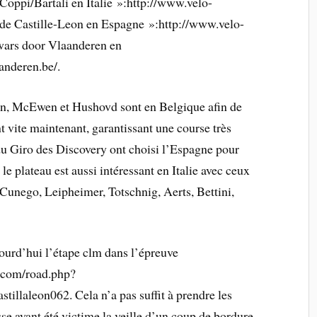
Coppi/Bartali en Italie »:http://www.velo-
r de Castille-Leon en Espagne »:http://www.velo-
Dwars door Vlaanderen en
anderen.be/.
nen, McEwen et Hushovd sont en Belgique afin de
t vite maintenant, garantissant une course très
du Giro des Discovery ont choisi l’Espagne pour
 le plateau est aussi intéressant en Italie avec ceux
(Cunego, Leipheimer, Totschnig, Aerts, Bettini,
ourd’hui l’étape clm dans l’épreuve
.com/road.php?
tillaleon062. Cela n’a pas suffit à prendre les
e ayant été victime la veille d’un coup de bordure