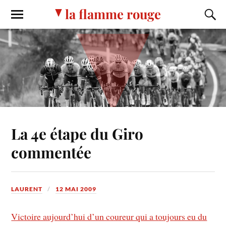
la flamme rouge
La 4e étape du Giro
commentée
LAURENT
12 MAI 2009
Victoire aujourd’hui d’un coureur qui a toujours eu du