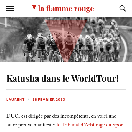
la flamme rouge
Katusha dans le WorldTour!
LAURENT
18 FÉVRIER 2013
L’UCI est dirigée par des incompétents, en voici une
autre preuve manifeste:
le Tribunal d’Arbitrage du Sport