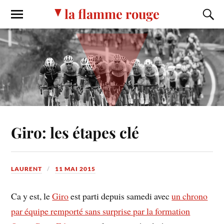
la flamme rouge
Giro: les étapes clé
LAURENT
11 MAI 2015
Ca y est, le
Giro
est parti depuis samedi avec
un chrono
par équipe remporté sans surprise par la formation