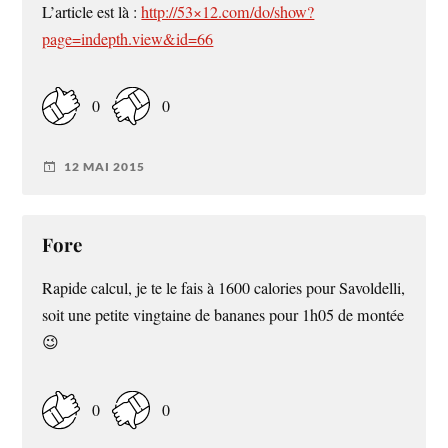
L’article est là :
http://53×12.com/do/show?
page=indepth.view&id=66
0
0
12 MAI 2015
Fore
Rapide calcul, je te le fais à 1600 calories pour Savoldelli,
soit une petite vingtaine de bananes pour 1h05 de montée
😉
0
0