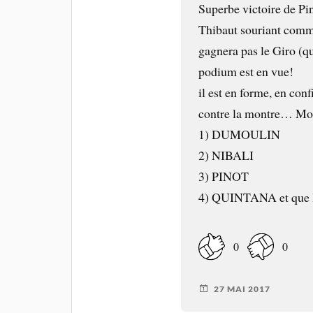
Superbe victoire de Pin
Thibaut souriant comme
gagnera pas le Giro (q
podium est en vue!
il est en forme, en co
contre la montre… Mon 
1) DUMOULIN
2) NIBALI
3) PINOT
4) QUINTANA et que l
0
0
27 MAI 2017