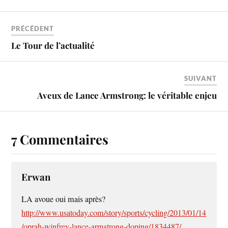
PRÉCÉDENT
Le Tour de l’actualité
SUIVANT
Aveux de Lance Armstrong: le véritable enjeu
7 Commentaires
Erwan
LA avoue oui mais après?
http://www.usatoday.com/story/sports/cycling/2013/01/14
/oprah-winfrey-lance-armstrong-doping/1834487/