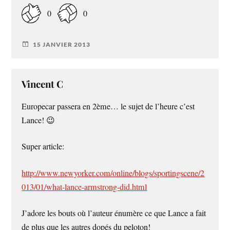
0
0
15 JANVIER 2013
Vincent C
Europecar passera en 2ème… le sujet de l’heure c’est
Lance! 😉
Super article:
http://www.newyorker.com/online/blogs/sportingscene/2
013/01/what-lance-armstrong-did.html
J’adore les bouts où l’auteur énumère ce que Lance a fait
de plus que les autres dopés du peloton!