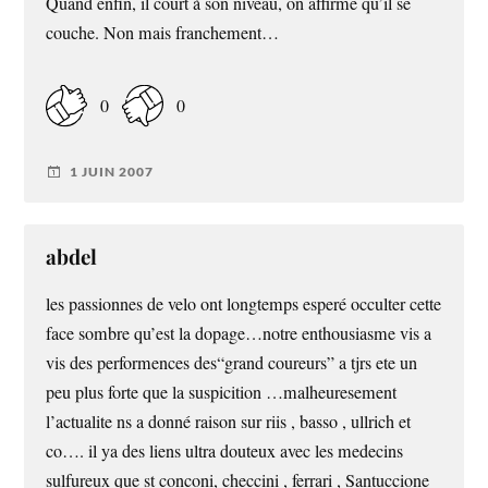
Quand enfin, il court à son niveau, on affirme qu’il se
couche. Non mais franchement…
0
0
1 JUIN 2007
abdel
les passionnes de velo ont longtemps esperé occulter cette
face sombre qu’est la dopage…notre enthousiasme vis a
vis des performences des“grand coureurs” a tjrs ete un
peu plus forte que la suspicition …malheuresement
l’actualite ns a donné raison sur riis , basso , ullrich et
co…. il ya des liens ultra douteux avec les medecins
sulfureux que st conconi, checcini , ferrari , Santuccione