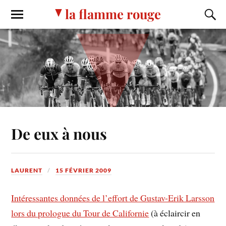
la flamme rouge
De eux à nous
LAURENT
15 FÉVRIER 2009
Intéressantes données de l’effort de Gustav-Erik Larsson
lors du prologue du Tour de Californie
(à éclaircir en