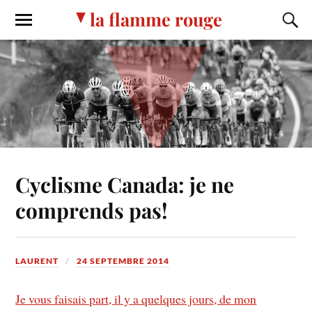
la flamme rouge
Cyclisme Canada: je ne
comprends pas!
LAURENT
24 SEPTEMBRE 2014
Je vous faisais part, il y a quelques jours, de mon