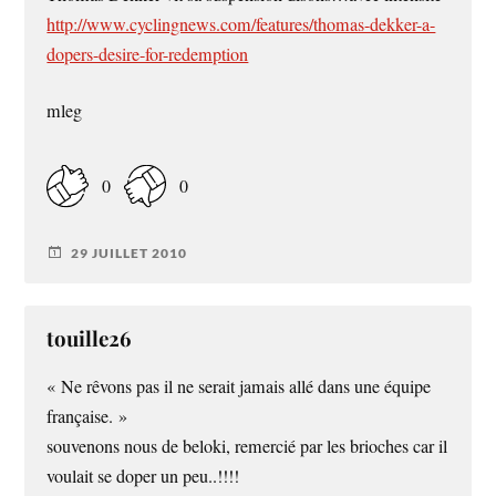
http://www.cyclingnews.com/features/thomas-dekker-a-
dopers-desire-for-redemption
mleg
0
0
29 JUILLET 2010
touille26
« Ne rêvons pas il ne serait jamais allé dans une équipe
française. »
souvenons nous de beloki, remercié par les brioches car il
voulait se doper un peu..!!!!