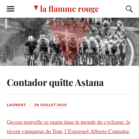
la flamme rouge
Contador quitte Astana
LAURENT
28 JUILLET 2010
Grosse nouvelle ce matin dans le monde du cyclisme: le
récent vainqueur du Tour, l’Espagnol Alberto Contador,