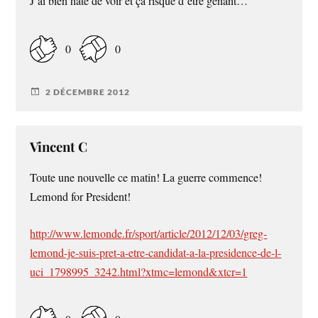
J’ai bien hâte de voir et ça risque d’être gênant…
0
0
2 DÉCEMBRE 2012
Vincent C
Toute une nouvelle ce matin! La guerre commence!
Lemond for President!
http://www.lemonde.fr/sport/article/2012/12/03/greg-
lemond-je-suis-pret-a-etre-candidat-a-la-presidence-de-l-
uci_1798995_3242.html?xtmc=lemond&xtcr=1