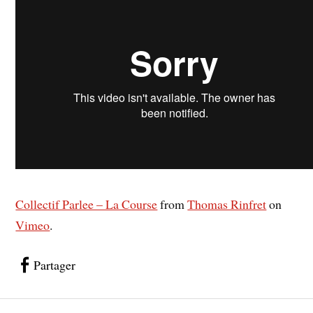
Collectif Parlee – La Course
from
Thomas Rinfret
on
Vimeo
.
Partager