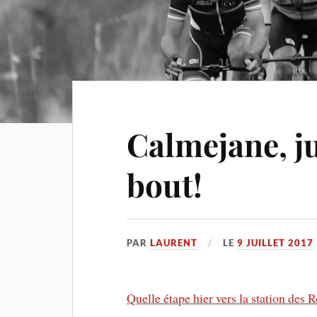
Calmejane, j
bout!
PAR
LAURENT
LE
9 JUILLET 2017
Quelle étape hier vers la station des 