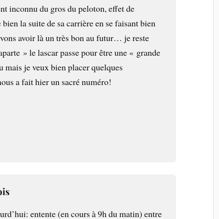
ent inconnu du gros du peloton, effet de
e bien la suite de sa carrière en se faisant bien
ons avoir là un très bon au futur… je reste
aparte » le lascar passe pour être une « grande
u mais je veux bien placer quelques
nous a fait hier un sacré numéro!
ois
urd’hui: entente (en cours à 9h du matin) entre