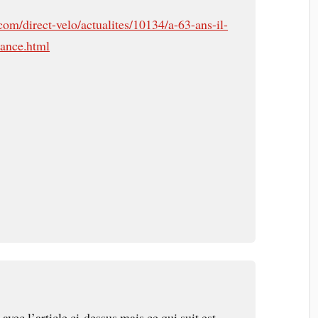
com/direct-velo/actualites/10134/a-63-ans-il-
ance.html
 avec l’article ci-dessus mais ce qui suit est …