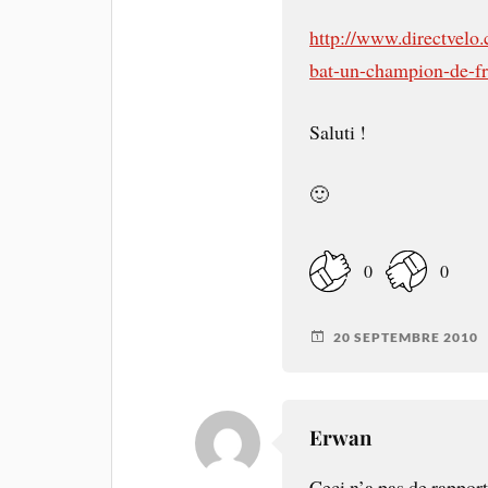
http://www.directvelo.
bat-un-champion-de-fr
Saluti !
🙂
0
0
20 SEPTEMBRE 2010
Erwan
Ceci n’a pas de rapport