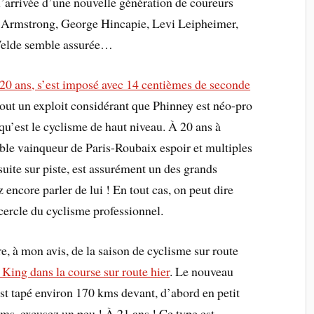
 l’arrivée d’une nouvelle génération de coureurs
e Armstrong, George Hincapie, Levi Leipheimer,
Velde semble assurée…
 20 ans, s’est imposé avec 14 centièmes de seconde
 tout un exploit considérant que Phinney est néo-pro
qu’est le cyclisme de haut niveau. À 20 ans à
ble vainqueur de Paris-Roubaix espoir et multiples
uite sur piste, est assurément un des grands
ncore parler de lui ! En tout cas, on peut dire
 cercle du cyclisme professionnel.
e, à mon avis, de la saison de cyclisme sur route
n King dans la course sur route hier
. Le nouveau
st tapé environ 170 kms devant, d’abord en petit
kms, excusez un peu ! À 21 ans ! Ce type est