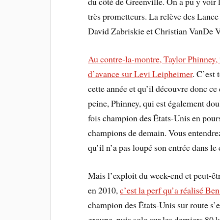
du côté de Greenville. On a pu y voir
très prometteurs. La relève des Lanc
David Zabriskie et Christian VanDe 
Au contre-la-montre, Taylor Phinney,
d’avance sur Levi Leipheimer
. C’est
cette année et qu’il découvre donc ce 
peine, Phinney, qui est également dou
fois champion des États-Unis en pours
champions de demain. Vous entendrez e
qu’il n’a pas loupé son entrée dans le
Mais l’exploit du week-end et peut-êtr
en 2010,
c’est la perf qu’a réalisé Be
champion des États-Unis sur route s’e
groupe, puis solo sur les derniers 80 