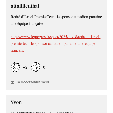
ottolilienthal
Retiré d’Israel-PremierTech, le sponsor canadien parraine
une équipe française
https://www.leprogres.fr/sport/2025/11/18/retire-d-israel-
premiertech-le-sponsor-canadien-parraine-une-equipe-
francaise
+2
0
18 NOVEMBRE 2025
Yvon
LFR repartira t elle en 2026 ? Espérons.