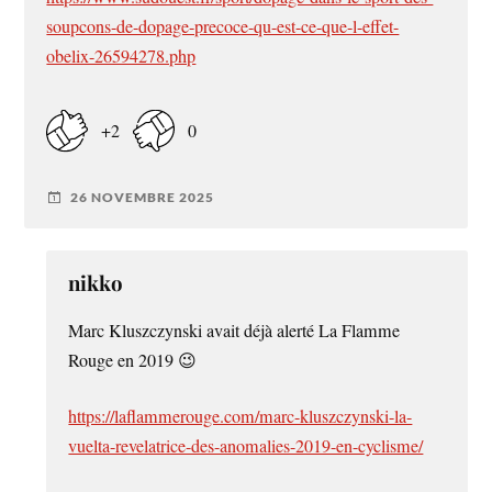
soupcons-de-dopage-precoce-qu-est-ce-que-l-effet-
obelix-26594278.php
+2
0
26 NOVEMBRE 2025
nikko
Marc Kluszczynski avait déjà alerté La Flamme
Rouge en 2019 😉
https://laflammerouge.com/marc-kluszczynski-la-
vuelta-revelatrice-des-anomalies-2019-en-cyclisme/