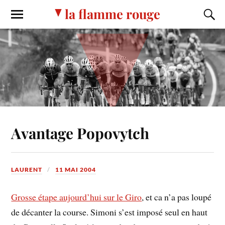
la flamme rouge
Avantage Popovytch
LAURENT
11 MAI 2004
Grosse étape aujourd’hui sur le Giro
, et ca n’a pas loupé
de décanter la course. Simoni s’est imposé seul en haut