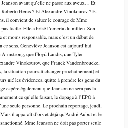
e Jeanson avant qu’elle ne passe aux aveux… Et
t Roberto Heras ? Et Alexandre Vinokourov ? Et
ns, il convient de saluer le courage de Mme
 pas facile. Elle a brisé l’omerta du milieu. Son
e et moins responsable, mais c’est un début de
En ce sens, Geneviève Jeanson est aujourd’hui
e Armstrong, que Floyd Landis, que Tyler
lexandre Vinokourov, que Franck Vandenbroucke,
s, la situation pourrait changer prochainement) et
urs nié les évidences, quitte à prendre les gens du
e espère également que Jeanson ne sera pas la
rtainement ce qu’elle faisait, le dopage à l’EPO à
 d’une seule personne. Le prochain reportage, jeudi,
Mais il apparaît d’ors et déjà qu’André Aubut et le
 sanctionné. Mme Jeanson ne doit pas porter seule