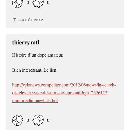
0
0
8 AOÛT 2012
thierry mtl
Histoire d’un dopé amateur.
Bien intéressant. Le lien.
http://velonews.competitor.com/2012/08/news/in-search-
of-relevance-a-cat-3-turns-to-epo-and-hgh_232611?
utm_medium=whats-hot
0
0