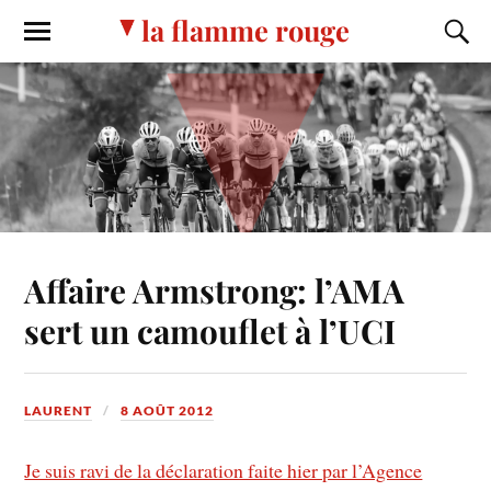
la flamme rouge
Affaire Armstrong: l’AMA
sert un camouflet à l’UCI
LAURENT
8 AOÛT 2012
Je suis ravi de la déclaration faite hier par l’Agence