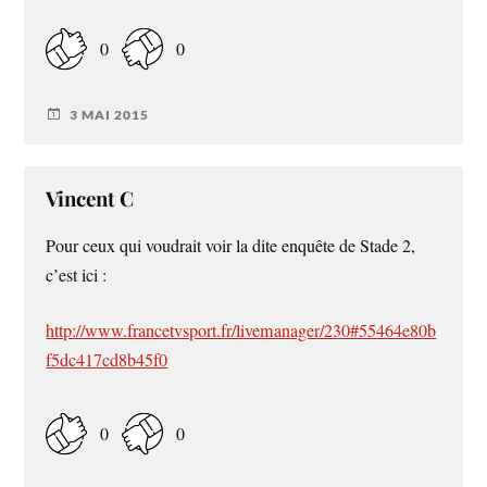
0
0
3 MAI 2015
Vincent C
Pour ceux qui voudrait voir la dite enquête de Stade 2,
c’est ici :
http://www.francetvsport.fr/livemanager/230#55464e80b
f5dc417cd8b45f0
0
0